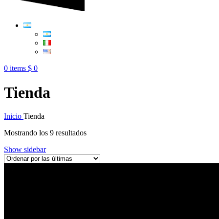
0
items
$
0
Tienda
Inicio
Tienda
Ordenado
Mostrando los 9 resultados
por
Show sidebar
más
recientes