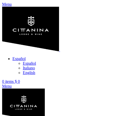
Menu
Español
Español
Italiano
English
0
items
$
0
Menu